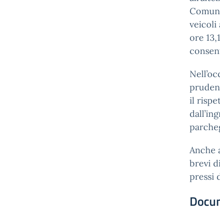
Comune 
veicoli
ore 13,
consent
Nell’oc
prudenz
il risp
dall’in
parche
Anche a
brevi d
pressi 
Docu