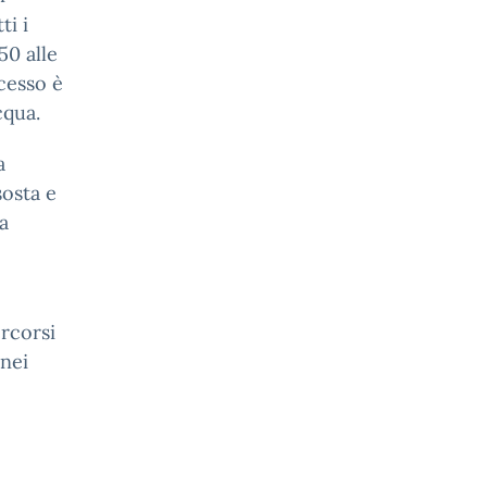
i i
50 alle
ccesso è
cqua.
a
sosta e
a
rcorsi
 nei