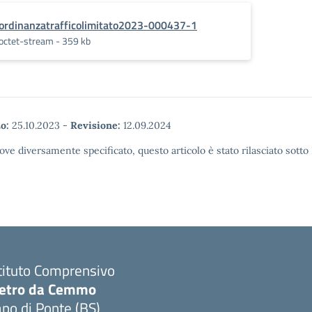
ordinanzatrafficolimitato2023-000437-1
octet-stream - 359 kb
o:
25.10.2023
-
Revisione:
12.09.2024
ove diversamente specificato, questo articolo è stato rilasciato sott
tituto Comprensivo
ietro da Cemmo
po di Ponte (BS)