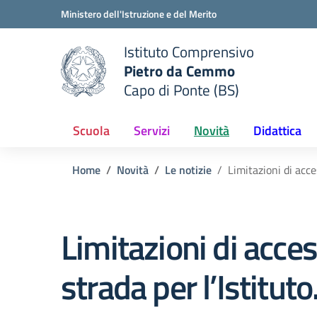
Vai ai contenuti
Vai al menu di navigazione
Vai al footer
Ministero dell'Istruzione e del Merito
Istituto Comprensivo
Pietro da Cemmo
e della scuola
Capo di Ponte (BS)
— Visita la pagina iniziale del
Scuola
Servizi
Novità
Didattica
Home
Novità
Le notizie
Limitazioni di acces
Limitazioni di acces
strada per l’Istituto