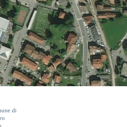
omune di
ro
n