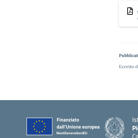
Pubblicat
Eccetto d
Is
P
Ca