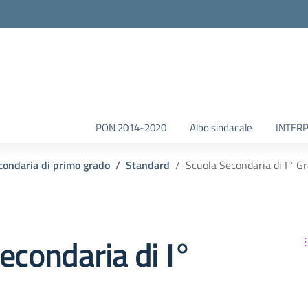
la scuola
PON 2014-2020
Albo sindacale
INTERP
condaria di primo grado
Standard
Scuola Secondaria di I° G
econdaria di I°