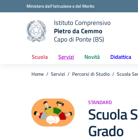
Vai ai contenuti
Vai al menu di navigazione
Vai al footer
Ministero dell'Istruzione e del Merito
Istituto Comprensivo
Pietro da Cemmo
e della scuola
Capo di Ponte (BS)
— Visita la pagina iniziale del
Scuola
Servizi
Novità
Didattica
Home
Servizi
Percorsi di Studio
Scuola Se
STANDARD
Scuola S
Grado