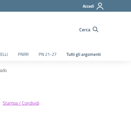
Accedi
Cerca
ELLI
PNRR
PN 21-27
Tutti gli argomenti
rado
Stampa / Condividi