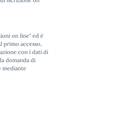
di iscrizione on
ioni on line" ed è
Al primo accesso,
razione con i dati di
r la domanda di
he mediante