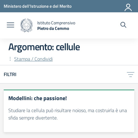
Vai ai contenuti
Vai al menu di navigazione
Vai al footer
Ministero dell'Istruzione e del Merito
Istituto Comprensivo
Pietro da Cemmo
— Visita la pagina iniziale della scuola
Argomento: cellule
Stampa / Condividi
FILTRI
Modellini: che passione!
Studiare la cellula può risultare noioso, ma costruirla è una
sfida sempre divertente.