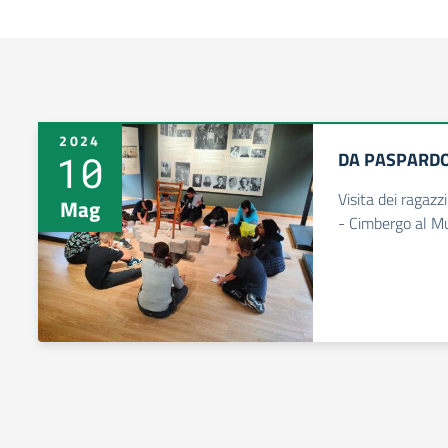
2024
10
DA PASPARDO
Visita dei ragazz
Mag
- Cimbergo al Mu