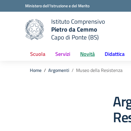
Vai ai contenuti
Vai al menu di navigazione
Vai al footer
Ministero dell'Istruzione e del Merito
Istituto Comprensivo
Pietro da Cemmo
e della scuola
Capo di Ponte (BS)
— Visita la pagina iniziale del
Scuola
Servizi
Novità
Didattica
Home
Argomenti
Museo della Resistenza
Ar
Re