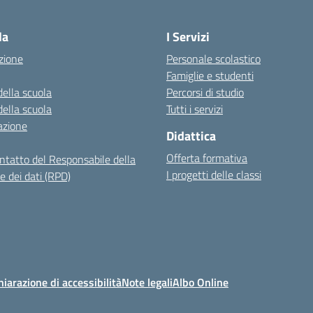
Visita la pagina iniziale della scuola
la
I Servizi
zione
Personale scolastico
Famiglie e studenti
della scuola
Percorsi di studio
della scuola
Tutti i servizi
azione
Didattica
Offerta formativa
ontatto del Responsabile della
I progetti delle classi
e dei dati (RPD)
hiarazione di accessibilità
Note legali
Albo Online