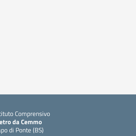
tituto Comprensivo
ietro da Cemmo
po di Ponte (BS)