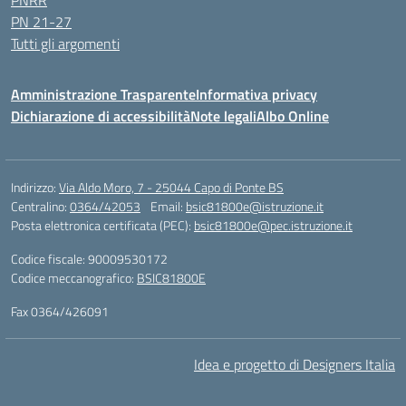
PNRR
PN 21-27
Tutti gli argomenti
Amministrazione Trasparente
Informativa privacy
Dichiarazione di accessibilità
Note legali
Albo Online
Indirizzo:
Via Aldo Moro, 7 - 25044 Capo di Ponte BS
Centralino:
0364/42053
Email:
bsic81800e@istruzione.it
Posta elettronica certificata (PEC):
bsic81800e@pec.istruzione.it
Codice fiscale: 90009530172
Codice meccanografico:
BSIC81800E
Fax 0364/426091
Idea e progetto di Designers Italia