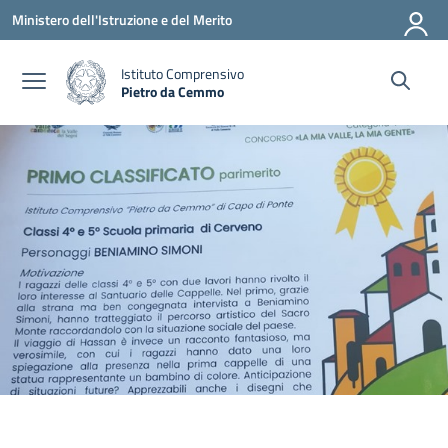
Vai ai contenuti
Vai al menu di navigazione
Vai al footer
Ministero dell'Istruzione e del Merito
Istituto Comprensivo
Pietro da Cemmo
— Visita la pagina iniziale della scuola