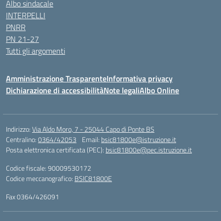
Albo sindacale
INTERPELLI
PNRR
PN 21-27
Tutti gli argomenti
Amministrazione Trasparente
Informativa privacy
Dichiarazione di accessibilità
Note legali
Albo Online
Indirizzo:
Via Aldo Moro, 7 - 25044 Capo di Ponte BS
Centralino:
0364/42053
Email:
bsic81800e@istruzione.it
Posta elettronica certificata (PEC):
bsic81800e@pec.istruzione.it
Codice fiscale: 90009530172
Codice meccanografico:
BSIC81800E
Fax 0364/426091