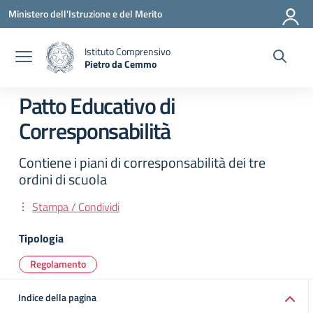
Vai ai contenuti
Vai al menu di navigazione
Vai al footer
Ministero dell'Istruzione e del Merito
Istituto Comprensivo
Pietro da Cemmo
— Visita la pagina iniziale della scuola
Patto Educativo di
Corresponsabilità
Contiene i piani di corresponsabilità dei tre
ordini di scuola
Stampa / Condividi
Tipologia
Regolamento
Indice della pagina