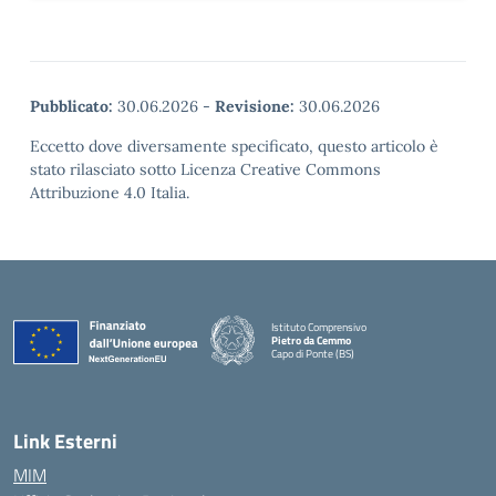
Pubblicato:
30.06.2026
-
Revisione:
30.06.2026
Eccetto dove diversamente specificato, questo articolo è
stato rilasciato sotto Licenza Creative Commons
Attribuzione 4.0 Italia.
Istituto Comprensivo
Pietro da Cemmo
Capo di Ponte (BS)
— Visita la pagina iniziale della scuola
Link Esterni
MIM