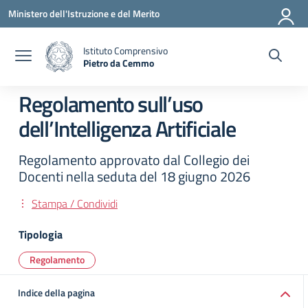
Vai ai contenuti
Vai al menu di navigazione
Vai al footer
Ministero dell'Istruzione e del Merito
Istituto Comprensivo
Pietro da Cemmo
— Visita la pagina iniziale della scuola
Regolamento sull’uso
dell’Intelligenza Artificiale
Regolamento approvato dal Collegio dei
Docenti nella seduta del 18 giugno 2026
Stampa / Condividi
Tipologia
Regolamento
Indice della pagina