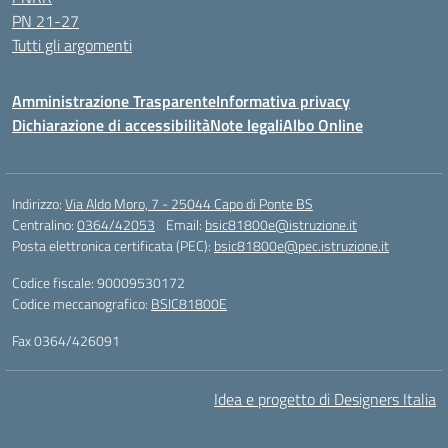
PN 21-27
Tutti gli argomenti
Amministrazione Trasparente
Informativa privacy
Dichiarazione di accessibilità
Note legali
Albo Online
Indirizzo:
Via Aldo Moro, 7 - 25044 Capo di Ponte BS
Centralino:
0364/42053
Email:
bsic81800e@istruzione.it
Posta elettronica certificata (PEC):
bsic81800e@pec.istruzione.it
Codice fiscale: 90009530172
Codice meccanografico:
BSIC81800E
Fax 0364/426091
Idea e progetto di Designers Italia