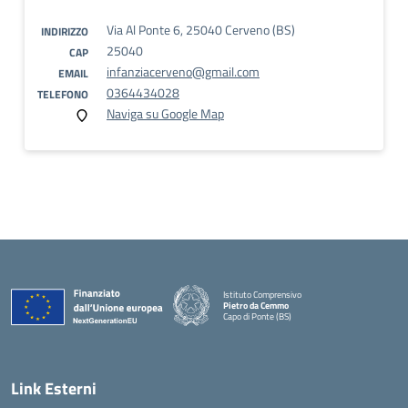
Via Al Ponte 6, 25040 Cerveno (BS)
INDIRIZZO
25040
CAP
infanziacerveno@gmail.com
EMAIL
0364434028
TELEFONO
Naviga su Google Map
Istituto Comprensivo
Pietro da Cemmo
Capo di Ponte (BS)
— Visita la pagina iniziale della scuola
Link Esterni