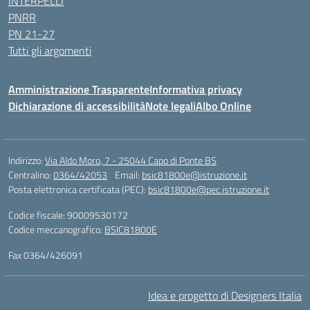
INTERPELLI
PNRR
PN 21-27
Tutti gli argomenti
Amministrazione Trasparente
Informativa privacy
Dichiarazione di accessibilità
Note legali
Albo Online
Indirizzo:
Via Aldo Moro, 7 - 25044 Capo di Ponte BS
Centralino:
0364/42053
Email:
bsic81800e@istruzione.it
Posta elettronica certificata (PEC):
bsic81800e@pec.istruzione.it
Codice fiscale: 90009530172
Codice meccanografico:
BSIC81800E
Fax 0364/426091
Idea e progetto di Designers Italia