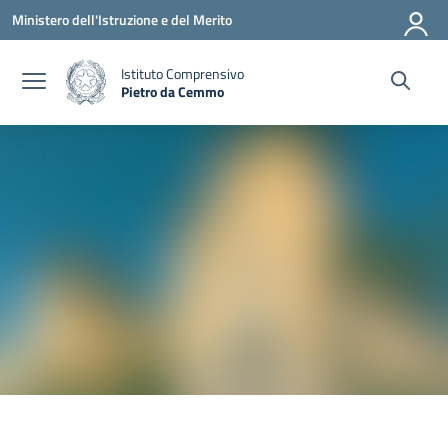
Vai ai contenuti
Vai al menu di navigazione
Vai al footer
Ministero dell'Istruzione e del Merito
Istituto Comprensivo
Pietro da Cemmo
— Visita la pagina iniziale della scuola