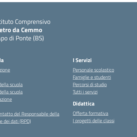
tituto Comprensivo
ietro da Cemmo
po di Ponte (BS)
Visita la pagina iniziale della scuola
la
I Servizi
zione
Personale scolastico
Famiglie e studenti
della scuola
Percorsi di studio
della scuola
Tutti i servizi
azione
Didattica
Offerta formativa
ontatto del Responsabile della
I progetti delle classi
e dei dati (RPD)