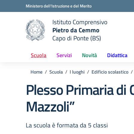
Vai ai contenuti
Vai al menu di navigazione
Vai al footer
Ministero dell'Istruzione e del Merito
Istituto Comprensivo
Pietro da Cemmo
e della scuola
Capo di Ponte (BS)
— Visita la pagina iniziale del
Scuola
Servizi
Novità
Didattica
Home
Scuola
I luoghi
Edificio scolastico
Plesso Primaria di 
Mazzoli”
La scuola è formata da 5 classi