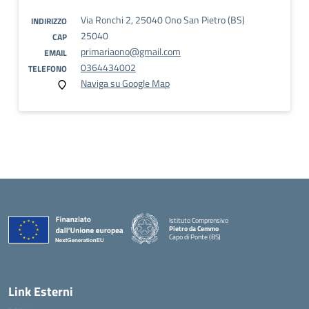
Via Ronchi 2, 25040 Ono San Pietro (BS)
INDIRIZZO
25040
CAP
primariaono@gmail.com
EMAIL
0364434002
TELEFONO
Naviga su Google Map
Istituto Comprensivo
Pietro da Cemmo
Capo di Ponte (BS)
— Visita la pagina iniziale della scuola
Link Esterni