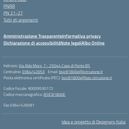
PNRR
PN 21-27
Tutti gli argomenti
Amministrazione Trasparente
Informativa privacy
Dichiarazione di accessibilità
Note legali
Albo Online
Indirizzo:
Via Aldo Moro, 7 - 25044 Capo di Ponte BS
Centralino:
0364/42053
Email:
bsic81800e@istruzione.it
Posta elettronica certificata (PEC):
bsic81800e@pec.istruzione.it
Codice fiscale: 90009530172
Codice meccanografico:
BSIC81800E
Fax 0364/426091
Idea e progetto di Designers Italia