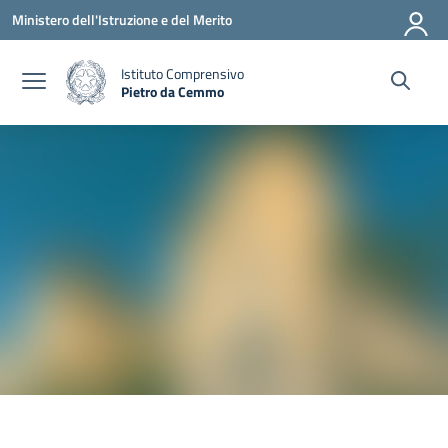
Vai ai contenuti
Vai al menu di navigazione
Vai al footer
Ministero dell'Istruzione e del Merito
Istituto Comprensivo
Pietro da Cemmo
— Visita la pagina iniziale della scuola