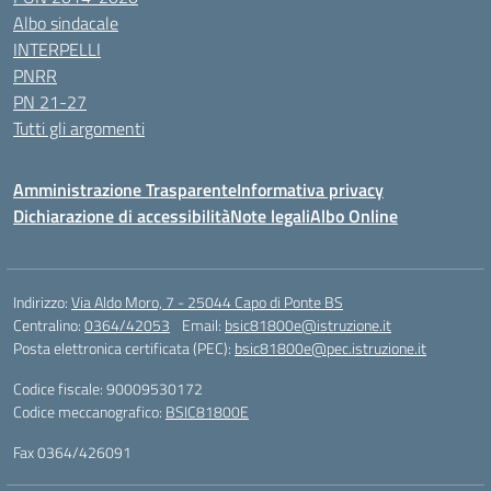
Albo sindacale
INTERPELLI
PNRR
PN 21-27
Tutti gli argomenti
Amministrazione Trasparente
Informativa privacy
Dichiarazione di accessibilità
Note legali
Albo Online
Indirizzo:
Via Aldo Moro, 7 - 25044 Capo di Ponte BS
Centralino:
0364/42053
Email:
bsic81800e@istruzione.it
Posta elettronica certificata (PEC):
bsic81800e@pec.istruzione.it
Codice fiscale: 90009530172
Codice meccanografico:
BSIC81800E
Fax 0364/426091