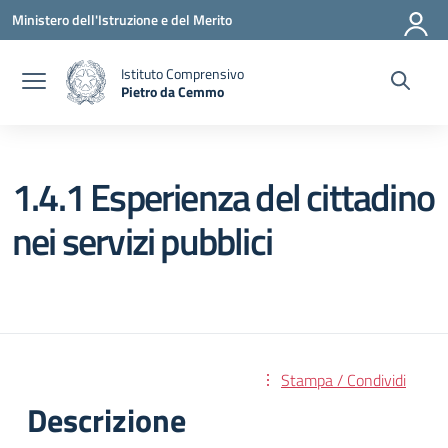
Vai ai contenuti
Vai al menu di navigazione
Vai al footer
Ministero dell'Istruzione e del Merito
Istituto Comprensivo
Pietro da Cemmo
— Visita la pagina iniziale della scuola
1.4.1 Esperienza del cittadino
nei servizi pubblici
Stampa / Condividi
Descrizione