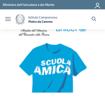
Vai ai contenuti
Vai al menu di navigazione
Vai al footer
Ministero dell'Istruzione e del Merito
Istituto Comprensivo
Pietro da Cemmo
— Visita la pagina iniziale della scuola