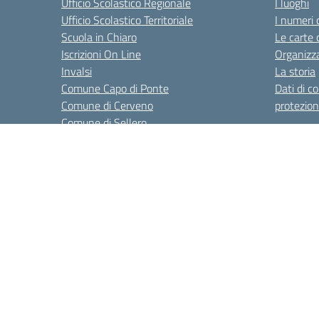
Ufficio Scolastico Regionale
I luoghi
Ufficio Scolastico Territoriale
I numeri 
Scuola in Chiaro
Le carte 
Iscrizioni On Line
Organizz
Invalsi
La storia
Comune Capo di Ponte
Dati di c
Comune di Cerveno
protezion
Comune di Sellero
Comune di Ceto
Comune di Ono San Pietro
Comune di Paspardo
Amministrazione Trasparente
Informativa privacy
Dic
Centralino:
0364/4205