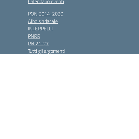
Calendario eventi
PON 2014-2020
Albo sindacale
INTERPELLI
PNRR
PN 21-27
Tutti gli argomenti
1800e@pec.istruzione.it