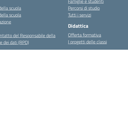
Famiglie e studenti
della scuola
Percorsi di studio
della scuola
Tutti i servizi
azione
Didattica
Offerta formativa
ontatto del Responsabile della
I progetti delle classi
e dei dati (RPD)
hiarazione di accessibilità
Note legali
Albo Online
Indirizzo:
Via Aldo Moro, 7 - 25044 Capo di Ponte BS
3
Email:
bsic81800e@istruzione.it
Posta elettronica certificata (PEC):
bsic8
Codice fiscale: 90009530172