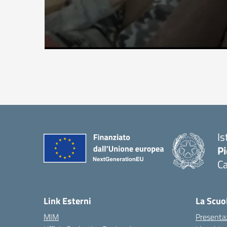
Is
P
Ca
— 
Link Esterni
La Scuo
MIM
Presenta