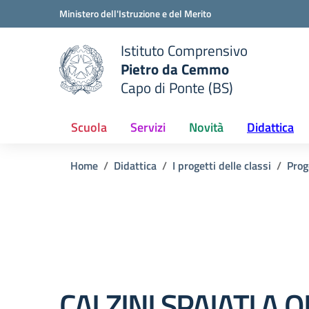
Vai ai contenuti
Vai al menu di navigazione
Vai al footer
Ministero dell'Istruzione e del Merito
Istituto Comprensivo
Pietro da Cemmo
e della scuola
Capo di Ponte (BS)
— Visita la pagina iniziale del
Scuola
Servizi
Novità
Didattica
Home
Didattica
I progetti delle classi
Prog
CALZINI SPAIATI A 