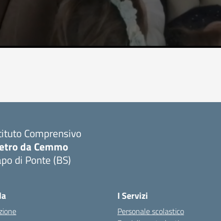
tituto Comprensivo
ietro da Cemmo
po di Ponte (BS)
Visita la pagina iniziale della scuola
la
I Servizi
zione
Personale scolastico