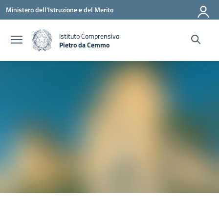
Vai ai contenuti
Vai al menu di navigazione
Vai al footer
Ministero dell'Istruzione e del Merito
Istituto Comprensivo
Pietro da Cemmo
— Visita la pagina iniziale della scuola