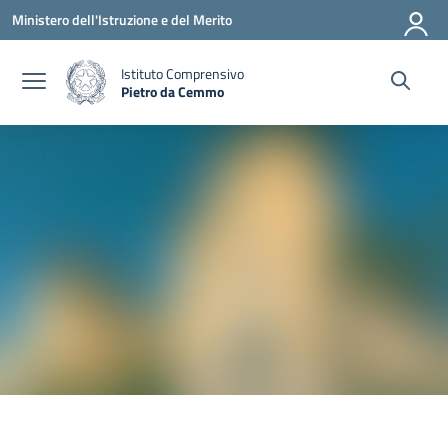
Vai ai contenuti
Vai al menu di navigazione
Vai al footer
Ministero dell'Istruzione e del Merito
Istituto Comprensivo
Pietro da Cemmo
— Visita la pagina iniziale della scuola