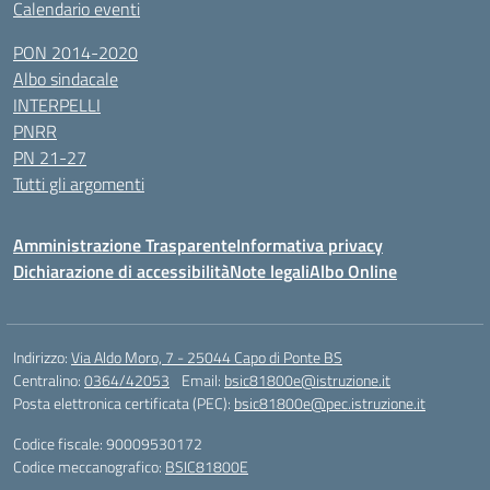
Calendario eventi
PON 2014-2020
Albo sindacale
INTERPELLI
PNRR
PN 21-27
Tutti gli argomenti
Amministrazione Trasparente
Informativa privacy
Dichiarazione di accessibilità
Note legali
Albo Online
Indirizzo:
Via Aldo Moro, 7 - 25044 Capo di Ponte BS
Centralino:
0364/42053
Email:
bsic81800e@istruzione.it
Posta elettronica certificata (PEC):
bsic81800e@pec.istruzione.it
Codice fiscale: 90009530172
Codice meccanografico:
BSIC81800E