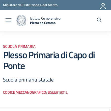
Vai ai contenuti
Vai al menu di navigazione
Vai al footer
Ministero dell'Istruzione e del Merito
Istituto Comprensivo
Pietro da Cemmo
— Visita la pagina iniziale della scuola
SCUOLA PRIMARIA
Plesso Primaria di Capo di
Ponte
Scuola primaria statale
CODICE MECCANOGRAFICO:
BSEE81801L