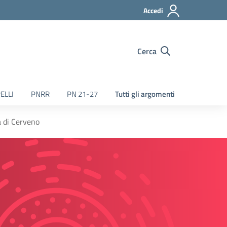
Accedi
Cerca
ELLI
PNRR
PN 21-27
Tutti gli argomenti
a di Cerveno