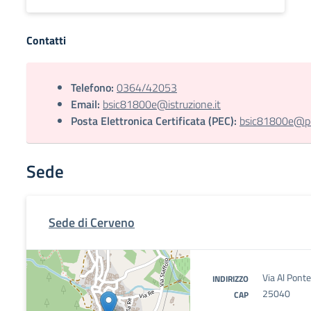
Contatti
Telefono:
0364/42053
Email:
bsic81800e@istruzione.it
Posta Elettronica Certificata (PEC):
bsic81800e@pec
Sede
Sede di Cerveno
Via Al Pont
INDIRIZZO
25040
CAP