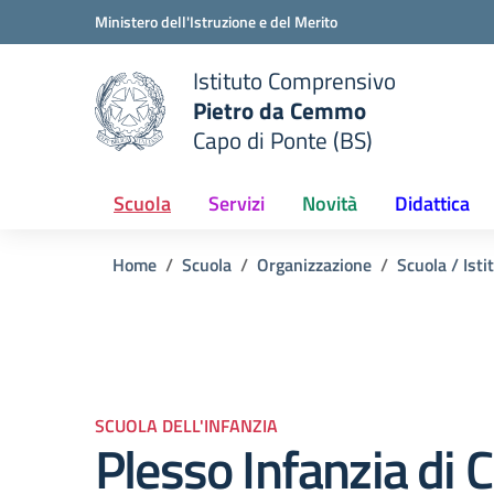
Vai ai contenuti
Vai al menu di navigazione
Vai al footer
Ministero dell'Istruzione e del Merito
Istituto Comprensivo
Pietro da Cemmo
e della scuola
Capo di Ponte (BS)
— Visita la pagina iniziale del
Scuola
Servizi
Novità
Didattica
Home
Scuola
Organizzazione
Scuola / Isti
SCUOLA DELL'INFANZIA
Plesso Infanzia di 