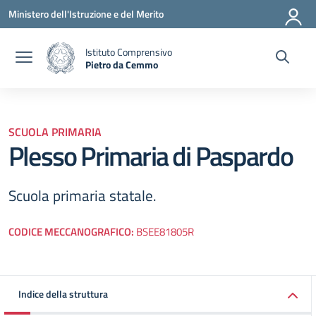
Vai ai contenuti
Vai al menu di navigazione
Vai al footer
Ministero dell'Istruzione e del Merito
Istituto Comprensivo
Pietro da Cemmo
— Visita la pagina iniziale della scuola
SCUOLA PRIMARIA
Plesso Primaria di Paspardo
Scuola primaria statale.
CODICE MECCANOGRAFICO:
BSEE81805R
Indice della struttura