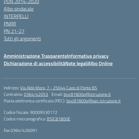
PON 2014-2020
Albo sindacale
INTERPELLI
PNRR
PN 21-27
Tutti gli argomenti
Amministrazione Trasparente
Informativa privacy
Dichiarazione di accessibilità
Note legali
Albo Online
Indirizzo:
Via Aldo Moro, 7 - 25044 Capo di Ponte BS
Centralino:
0364/42053
Email:
bsic81800e@istruzione.it
Posta elettronica certificata (PEC):
bsic81800e@pec.istruzione.it
Codice fiscale: 90009530172
Codice meccanografico:
BSIC81800E
Fax 0364/426091