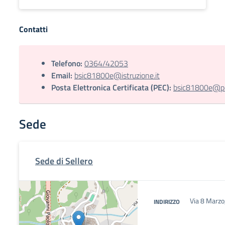
Contatti
Telefono:
0364/42053
Email:
bsic81800e@istruzione.it
Posta Elettronica Certificata (PEC):
bsic81800e@pec
Sede
Sede di Sellero
Via 8 Marzo
INDIRIZZO