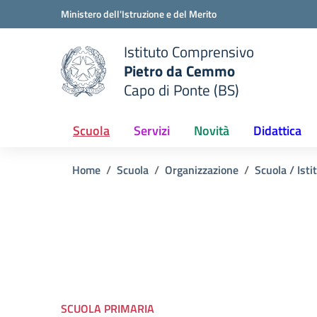
Vai ai contenuti
Vai al menu di navigazione
Vai al footer
Ministero dell'Istruzione e del Merito
Istituto Comprensivo
Pietro da Cemmo
e della scuola
Capo di Ponte (BS)
— Visita la pagina iniziale del
Scuola
Servizi
Novità
Didattica
Home
Scuola
Organizzazione
Scuola / Isti
SCUOLA PRIMARIA