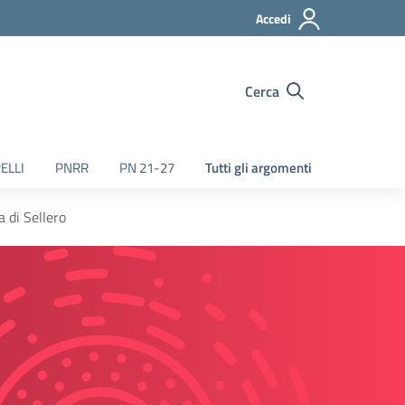
Accedi
Cerca
ELLI
PNRR
PN 21-27
Tutti gli argomenti
a di Sellero