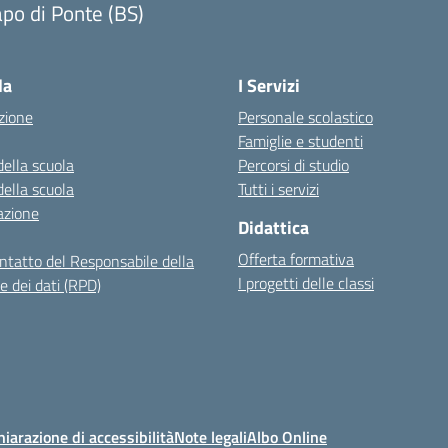
po di Ponte (BS)
Visita la pagina iniziale della scuola
la
I Servizi
zione
Personale scolastico
Famiglie e studenti
della scuola
Percorsi di studio
della scuola
Tutti i servizi
azione
Didattica
Offerta formativa
ontatto del Responsabile della
I progetti delle classi
e dei dati (RPD)
hiarazione di accessibilità
Note legali
Albo Online