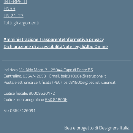
INTERPELLI
PNRR
PN 21-27
Tutti gli argomenti
Amministrazione Trasparente
Informativa privacy
Dichiarazione di accessibilità
Note legali
Albo Online
Indirizzo:
Via Aldo Moro, 7 - 25044 Capo di Ponte BS
Centralino:
0364/42053
Email:
bsic81800e@istruzione.it
Posta elettronica certificata (PEC):
bsic81800e@pec.istruzione.it
Codice fiscale: 90009530172
Codice meccanografico:
BSIC81800E
Fax 0364/426091
Idea e progetto di Designers Italia