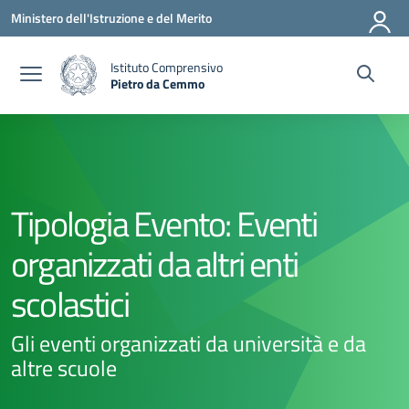
Vai ai contenuti
Vai al menu di navigazione
Vai al footer
Ministero dell'Istruzione e del Merito
Istituto Comprensivo
Pietro da Cemmo
— Visita la pagina iniziale della scuola
Tipologia Evento:
Eventi
organizzati da altri enti
scolastici
Gli eventi organizzati da università e da
altre scuole