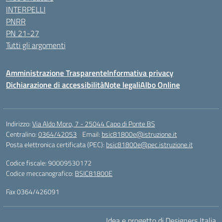
INTERPELLI
PNRR
PN 21-27
Tutti gli argomenti
Amministrazione Trasparente
Informativa privacy
Dichiarazione di accessibilità
Note legali
Albo Online
Indirizzo:
Via Aldo Moro, 7 - 25044 Capo di Ponte BS
Centralino:
0364/42053
Email:
bsic81800e@istruzione.it
Posta elettronica certificata (PEC):
bsic81800e@pec.istruzione.it
Codice fiscale: 90009530172
Codice meccanografico:
BSIC81800E
Fax 0364/426091
Idea e progetto di Designers Italia